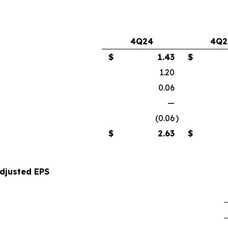
4Q24
4Q2
$
1.43
$
1.20
0.06
—
(0.06
)
$
2.63
$
Adjusted EPS