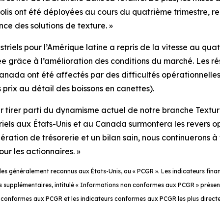
lis ont été déployées au cours du quatrième trimestre, re
ce des solutions de texture. »
triels pour l’Amérique latine a repris de la vitesse au qua
ée grâce à l’amélioration des conditions du marché. Les r
 Canada ont été affectés par des difficultés opérationnell
prix au détail des boissons en canettes).
ur tirer parti du dynamisme actuel de notre branche Text
iels aux États-Unis et au Canada surmontera les revers opé
ération de trésorerie et un bilan sain, nous continuerons à
ur les actionnaires. »
es généralement reconnus aux États-Unis, ou « PCGR ». Les indicateurs fin
es supplémentaires, intitulé « Informations non conformes aux PCGR » présent
on conformes aux PCGR et les indicateurs conformes aux PCGR les plus dire