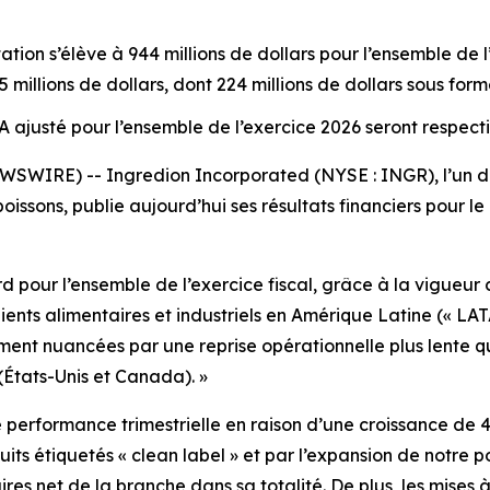
ation s’élève à 944 millions de dollars pour l’ensemble de 
millions de dollars, dont 224 millions de dollars sous form
A ajusté pour l’ensemble de l’exercice 2026 seront respecti
WSWIRE) -- Ingredion Incorporated (NYSE : INGR), l’un de
boissons, publie aujourd’hui ses résultats financiers pour 
rd pour l’ensemble de l’exercice fiscal, grâce à la vigueur
ients alimentaires et industriels en Amérique Latine (« LAT
ement nuancées par une reprise opérationnelle plus lente 
(États-Unis et Canada). »
e performance trimestrielle en raison d’une croissance de 
ts étiquetés « clean label » et par l’expansion de notre po
aires net de la branche dans sa totalité. De plus, les mises