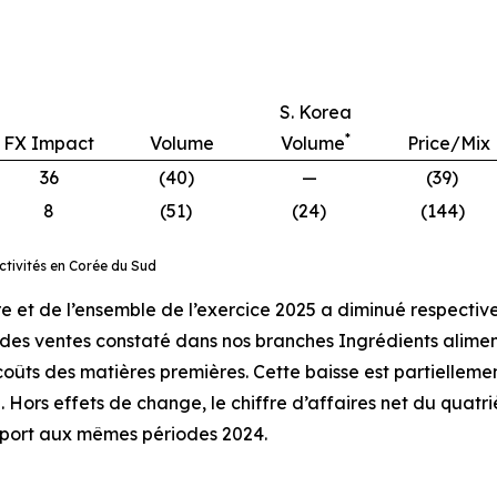
S. Korea
*
FX Impact
Volume
Volume
Price/Mix
36
(40)
—
(39)
8
(51)
(24)
(144)
ctivités en Corée du Sud
tre et de l’ensemble de l’exercice 2025 a diminué respect
 des ventes constaté dans nos branches Ingrédients alimenta
coûts des matières premières. Cette baisse est partiellem
é. Hors effets de change, le chiffre d’affaires net du quat
pport aux mêmes périodes 2024.