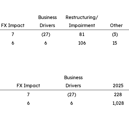
Business
Restructuring/
FX Impact
Drivers
Impairment
Other
7
(27)
81
(3)
6
6
106
15
Business
FX Impact
Drivers
2025
7
(27)
228
6
6
1,028