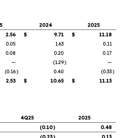
5
2024
2025
2.56
$
9.71
$
11.18
0.05
1.63
0.11
0.08
0.20
0.17
—
(1.29
)
—
(0.16
)
0.40
(0.33
)
2.53
$
10.65
$
11.13
4Q25
2025
(0.10
)
0.48
(0.23
)
0.13