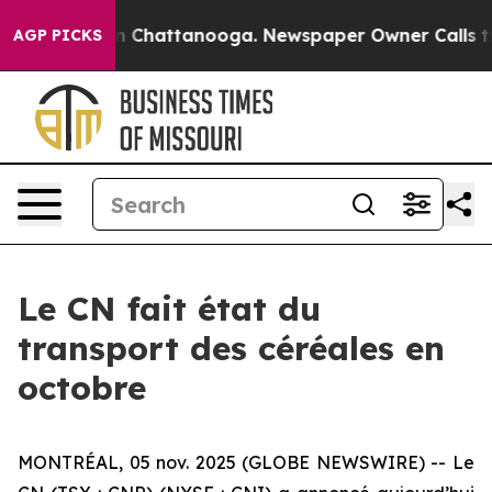
se
Chaos in Chattanooga. Newspaper Owner Calls the 
AGP PICKS
Le CN fait état du
transport des céréales en
octobre
MONTRÉAL, 05 nov. 2025 (GLOBE NEWSWIRE) -- Le